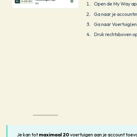
Open de My Way ap
Ga naar je accountin
Ga naar Voertuig(en
Druk rechtsboven op
Je kan tot
maximaal 20
voertuigen aan je account toev