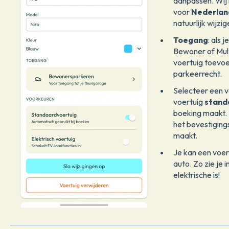
aanpassen. Wij
voor
Nederlan
natuurlijk wijzig
Toegang
: als 
Bewoner of Mult
voertuig toevo
parkeerrecht.
Selecteer een v
voertuig
stand
boeking maakt. H
het bevestigin
maakt.
Je kan een voe
auto. Zo zie je 
elektrische is!