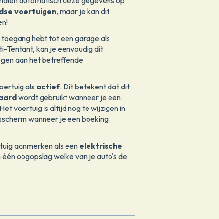
 halen automatisch deze gegevens op
dse voertuigen
, maar je kan dit
en!
je toegang hebt tot een garage als
i-Tentant, kan je eenvoudig dit
egen aan het betreffende
oertuig als
actief
. Dit betekent dat dit
aard
wordt gebruikt wanneer je een
et voertuig is altijd nog te wijzigen in
gsscherm wanneer je een boeking
rtuig aanmerken als een
elektrische
in één oogopslag welke van je auto's de