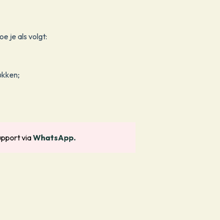
e je als volgt:
ukken;
upport via
WhatsApp.