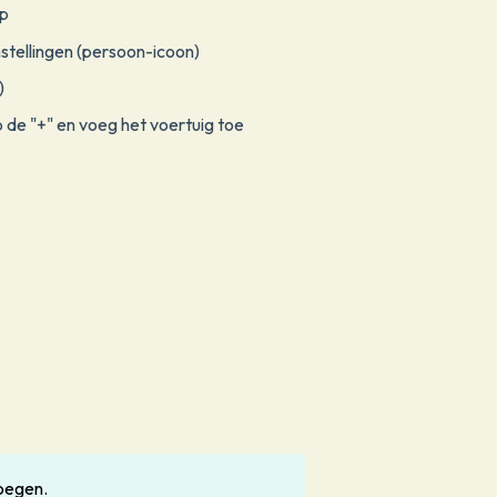
p
stellingen (persoon-icoon)
)
 de "+" en voeg het voertuig toe
oegen.