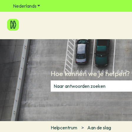
Nederlands
Submenu tonen voor vertalingen
Hoe kunnen we je helpen?
Er zijn geen suggesties want het zoe
Helpcentrum
Aan de slag